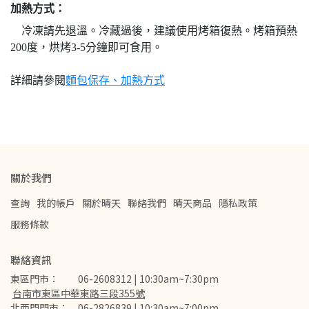
加熱方式：
冷凍請先退溫。冷藏過後，建議使用烤箱復熱。烤箱預熱
200度，烘烤3-5分鐘即可食用。
詳細請參閱
麵包保存、加熱方式
關於我們
查詢
我的帳戶
關於晴天
聯絡我們
晴天商品
隱私政策
服務條款
聯絡資訊
東區門市：　　06-2608312 | 10:30am~7:30pm
台南市東區中華東路三段355號
北西門門市：　06-2826839 | 10:30am~7:00pm